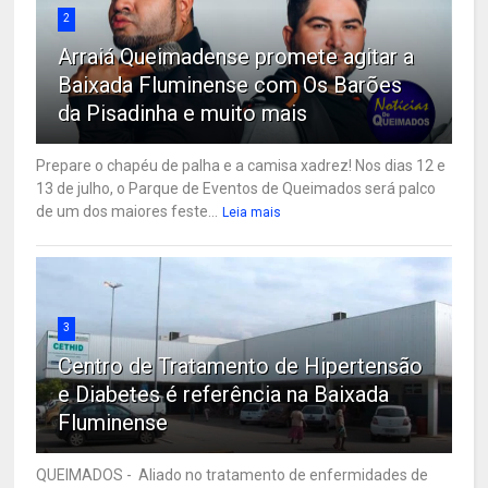
2
Arraiá Queimadense promete agitar a
Baixada Fluminense com Os Barões
da Pisadinha e muito mais
Prepare o chapéu de palha e a camisa xadrez! Nos dias 12 e
13 de julho, o Parque de Eventos de Queimados será palco
de um dos maiores feste...
Leia mais
3
Centro de Tratamento de Hipertensão
e Diabetes é referência na Baixada
Fluminense
QUEIMADOS - Aliado no tratamento de enfermidades de