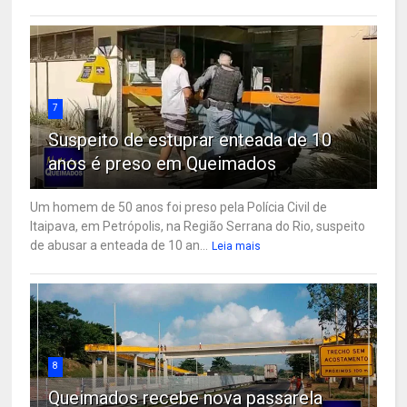
7
Suspeito de estuprar enteada de 10
anos é preso em Queimados
Um homem de 50 anos foi preso pela Polícia Civil de
Itaipava, em Petrópolis, na Região Serrana do Rio, suspeito
de abusar a enteada de 10 an...
Leia mais
8
Queimados recebe nova passarela