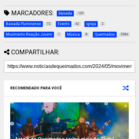
MARCADORES:
baixada
129
Baixada Fluminense
Evento
igreja
72
62
2
Movimento Reação Jovem
Música
Queimados
1
8
3586
COMPARTILHAR:
RECOMENDADO PARA VOCÊ