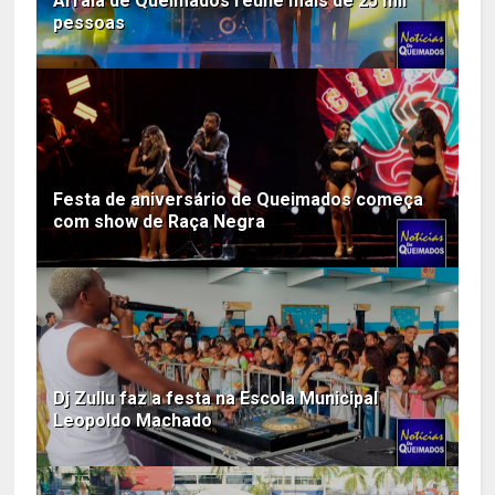
Arraiá de Queimados reúne mais de 25 mil
pessoas
Festa de aniversário de Queimados começa
com show de Raça Negra
Dj Zullu faz a festa na Escola Municipal
Leopoldo Machado