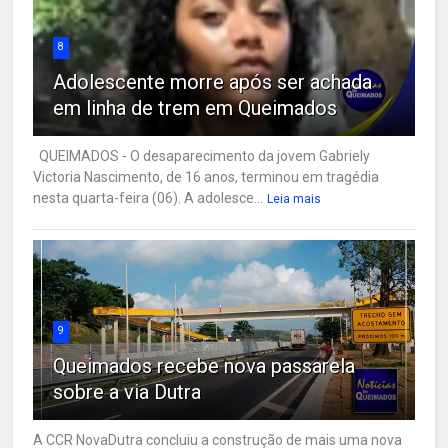
8
Adolescente morre após ser achada
em linha de trem em Queimados
QUEIMADOS - O desaparecimento da jovem Gabriely
Victoria Nascimento, de 16 anos, terminou em tragédia
nesta quarta-feira (06). A adolesce...
Leia mais
9
Queimados recebe nova passarela
sobre a via Dutra
A CCR NovaDutra concluiu a construção de mais uma nova