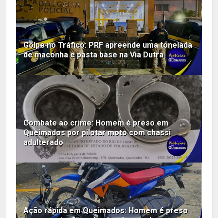
Golpe no Tráfico: PRF apreende uma tonelada
de maconha e pasta base na Via Dutra
Combate ao crime: Homem é preso em
Queimados por pilotar moto com chassi
adulterado
Ação rápida em Queimados: Homem é preso