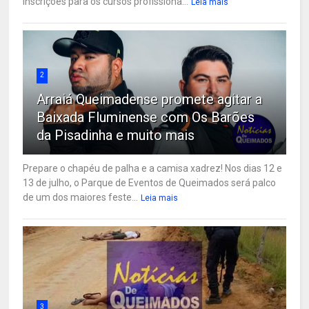
inscrições para os cursos profissiona...
Leia mais
2
Arraiá Queimadense promete agitar a
Baixada Fluminense com Os Barões
da Pisadinha e muito mais
Prepare o chapéu de palha e a camisa xadrez! Nos dias 12 e
13 de julho, o Parque de Eventos de Queimados será palco
de um dos maiores feste...
Leia mais
3