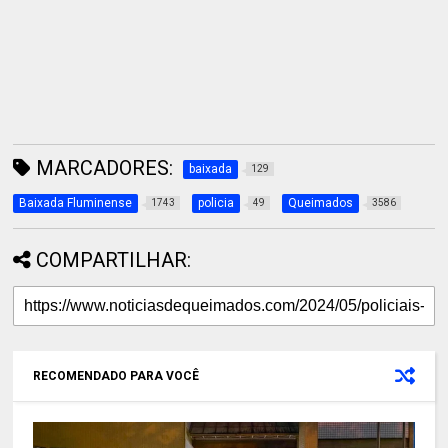
MARCADORES:
baixada
129
Baixada Fluminense
policia
Queimados
1743
49
3586
COMPARTILHAR:
RECOMENDADO PARA VOCÊ