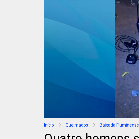
Início
Queimados
Baixada Fluminense
Quatro homens s