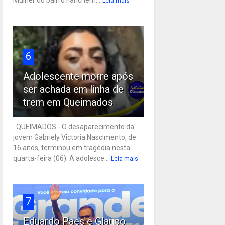
Leia mais
6
Adolescente morre após
ser achada em linha de
trem em Queimados
QUEIMADOS - O desaparecimento da
jovem Gabriely Victoria Nascimento, de
16 anos, terminou em tragédia nesta
quarta-feira (06). A adolesce...
Leia mais
7
Eduardo Paes e Glauco