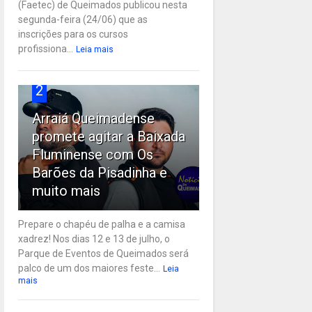
(Faetec) de Queimados publicou nesta
segunda-feira (24/06) que as
inscrições para os cursos
profissiona...
Leia mais
2
Arraiá Queimadense
promete agitar a Baixada
Fluminense com Os
Barões da Pisadinha e
muito mais
Prepare o chapéu de palha e a camisa
xadrez! Nos dias 12 e 13 de julho, o
Parque de Eventos de Queimados será
palco de um dos maiores feste...
Leia
mais