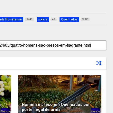
ada Fluminense
policia
Queimados
1743
49
3586
a
Homem é preso em Queimados por
porte ilegal de arma