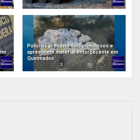
Policiais prendem dois criminosos e
 em
apreendem material entorpecente em
Queimados