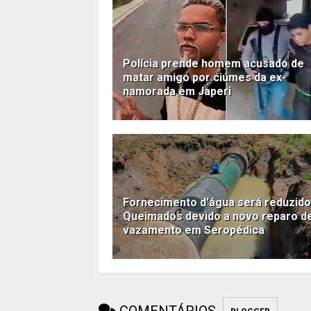
Polícia prende homem acusado de
matar amigo por ciúmes da ex-
namorada em Japeri
Fornecimento d'água será reduzid
Queimados devido a novo reparo d
vazamento em Seropédica