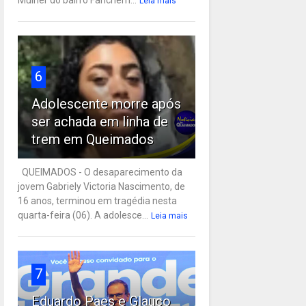
Leia mais
6
Adolescente morre após
ser achada em linha de
trem em Queimados
QUEIMADOS - O desaparecimento da
jovem Gabriely Victoria Nascimento, de
16 anos, terminou em tragédia nesta
quarta-feira (06). A adolesce...
Leia mais
7
Eduardo Paes e Glauco