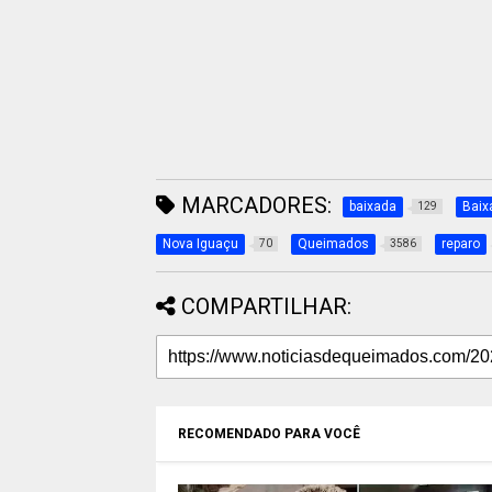
MARCADORES:
baixada
Baix
129
Nova Iguaçu
Queimados
reparo
70
3586
COMPARTILHAR:
RECOMENDADO PARA VOCÊ