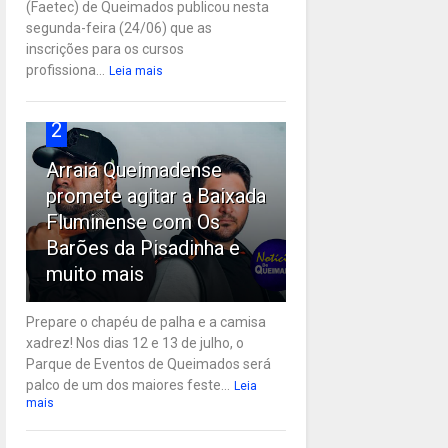
(Faetec) de Queimados publicou nesta
segunda-feira (24/06) que as
inscrições para os cursos
profissiona...
Leia mais
2
Arraiá Queimadense
promete agitar a Baixada
Fluminense com Os
Barões da Pisadinha e
muito mais
Prepare o chapéu de palha e a camisa
xadrez! Nos dias 12 e 13 de julho, o
Parque de Eventos de Queimados será
palco de um dos maiores feste...
Leia
mais