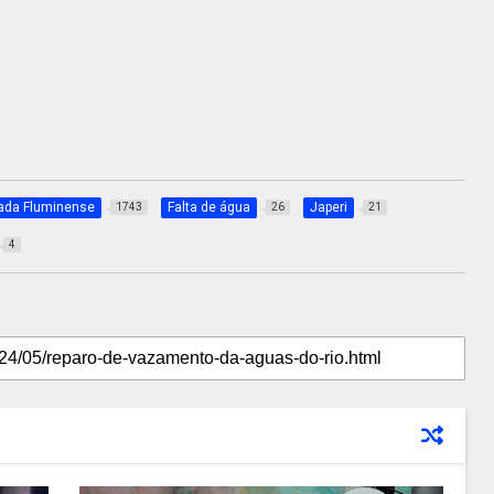
ada Fluminense
Falta de água
Japeri
1743
26
21
4