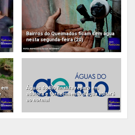
Bairros do Queimados ficam sem água
nesta segunda-feira (20)
o em
Águas do Rio finaliza reparo em
e
adutora e fornecimento d'água voltará
ao normal