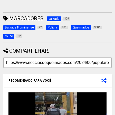
MARCADORES:
baixada
129
Baixada Fluminense
Polícia
Queimados
72
891
3586
roubo
62
COMPARTILHAR:
RECOMENDADO PARA VOCÊ