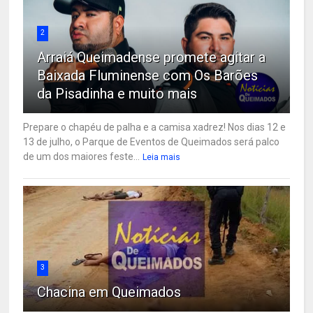
2
Arraiá Queimadense promete agitar a
Baixada Fluminense com Os Barões
da Pisadinha e muito mais
Prepare o chapéu de palha e a camisa xadrez! Nos dias 12 e
13 de julho, o Parque de Eventos de Queimados será palco
de um dos maiores feste...
Leia mais
3
Chacina em Queimados