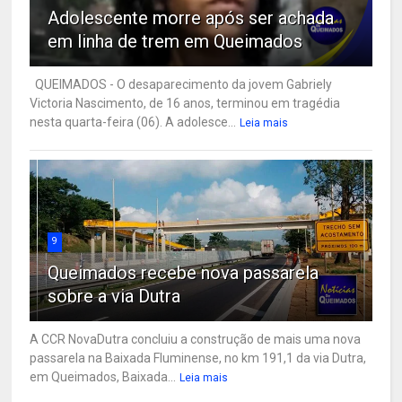
Adolescente morre após ser achada
em linha de trem em Queimados
QUEIMADOS - O desaparecimento da jovem Gabriely
Victoria Nascimento, de 16 anos, terminou em tragédia
nesta quarta-feira (06). A adolesce...
Leia mais
9
Queimados recebe nova passarela
sobre a via Dutra
A CCR NovaDutra concluiu a construção de mais uma nova
passarela na Baixada Fluminense, no km 191,1 da via Dutra,
em Queimados, Baixada...
Leia mais