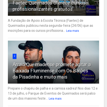
Faetec Queimados oferece cursos
profissionalizantes gratuitos
A Fundação de Apoio à Escola Técnica (Faetec) de
Queimados publicou nesta segunda-feira (24/06) que as
inscrições para os cursos profissiona...
Leia mais
2
Arraiá Queimadense promete agitar a
Baixada Fluminense com Os Barões
da Pisadinha e muito mais
Prepare o chapéu de palha e a camisa xadrez! Nos dias 12 e
13 de julho, o Parque de Eventos de Queimados será palco
de um dos maiores feste...
Leia mais