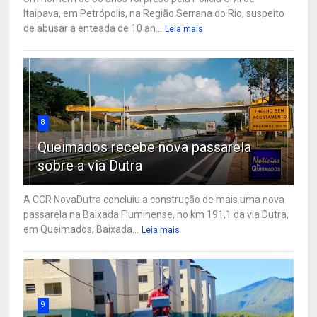
Itaipava, em Petrópolis, na Região Serrana do Rio, suspeito
de abusar a enteada de 10 an...
Leia mais
8
Queimados recebe nova passarela
sobre a via Dutra
A CCR NovaDutra concluiu a construção de mais uma nova
passarela na Baixada Fluminense, no km 191,1 da via Dutra,
em Queimados, Baixada...
Leia mais
9