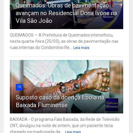
Queimados: Obras de pavimentação
avançam no Residencial Dona Ivone na
Vila São João
QUEIMADOS — A Prefeitura de Queimados intensificou,
nesta quarta-feira (25/03), as obras de pavimentação nas
ruas internas do Condomínio Re...
Leia mais
10
Suposto caso da doença Ebola na
Baixada Fluminense
BAIXADA - O programa Fala Baixada, da Rede de Televisão
CNT, divulgou na noite de ontem, que um paciente teria
chegado na madrugada da ...
Leia mais