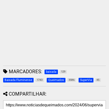
MARCADORES:
baixada
129
Baixada Fluminense
Queimados
SuperVia
1743
3586
45
COMPARTILHAR: