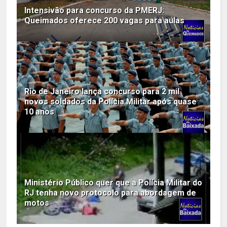
Intensivão para concurso da PMERJ:
Queimados oferece 200 vagas para aulas
Rio de Janeiro lança concurso para 2 mil
novos soldados da Polícia Militar após quase
10 anos
Ministério Público quer que a Polícia Militar do
RJ tenha novo protocolo para abordagem de
motos