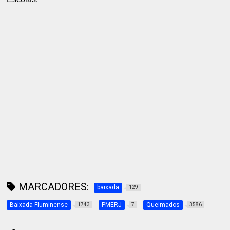
MARCADORES:
baixada
129
Baixada Fluminense
PMERJ
Queimados
1743
7
3586