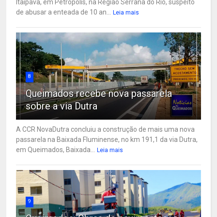
Itaipava, em Petrópolis, na Região Serrana do Rio, suspeito
de abusar a enteada de 10 an...
Leia mais
8
Queimados recebe nova passarela
sobre a via Dutra
A CCR NovaDutra concluiu a construção de mais uma nova
passarela na Baixada Fluminense, no km 191,1 da via Dutra,
em Queimados, Baixada...
Leia mais
9