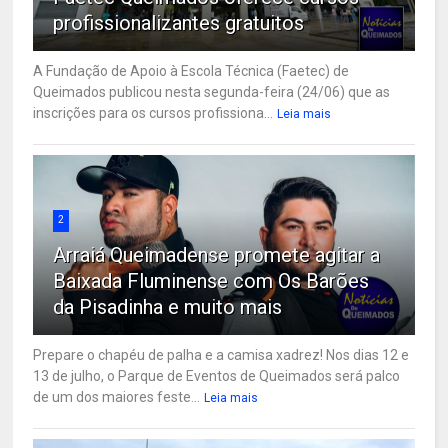
profissionalizantes gratuitos
A Fundação de Apoio à Escola Técnica (Faetec) de
Queimados publicou nesta segunda-feira (24/06) que as
inscrições para os cursos profissiona...
Leia mais
2
Arraiá Queimadense promete agitar a
Baixada Fluminense com Os Barões
da Pisadinha e muito mais
Prepare o chapéu de palha e a camisa xadrez! Nos dias 12 e
13 de julho, o Parque de Eventos de Queimados será palco
de um dos maiores feste...
Leia mais