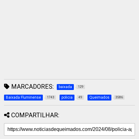
MARCADORES:
baixada
129
Baixada Fluminense
policia
Queimados
1743
49
3586
COMPARTILHAR: