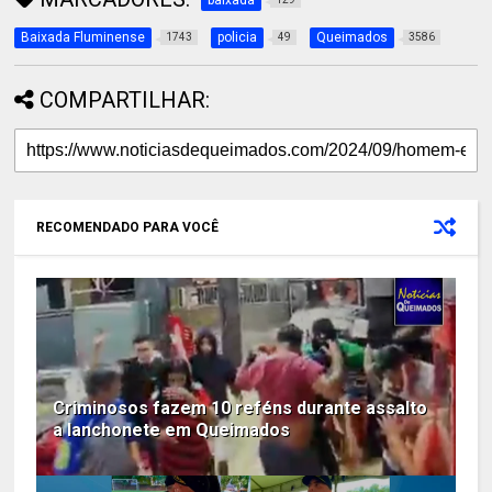
baixada
Baixada Fluminense
policia
Queimados
1743
49
3586
COMPARTILHAR:
RECOMENDADO PARA VOCÊ
Criminosos fazem 10 reféns durante assalto
a lanchonete em Queimados