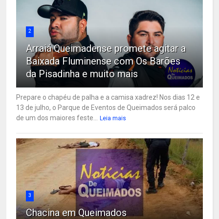
2
Arraiá Queimadense promete agitar a
Baixada Fluminense com Os Barões
da Pisadinha e muito mais
Prepare o chapéu de palha e a camisa xadrez! Nos dias 12 e
13 de julho, o Parque de Eventos de Queimados será palco
de um dos maiores feste...
Leia mais
3
Chacina em Queimados