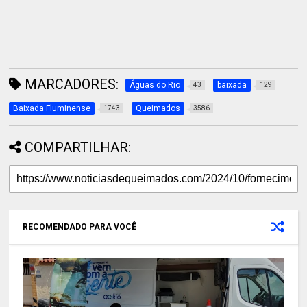
MARCADORES:
Águas do Rio
baixada
43
129
Baixada Fluminense
Queimados
1743
3586
COMPARTILHAR:
RECOMENDADO PARA VOCÊ