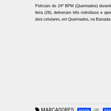
Policiais do 24º BPM (Queimados) duran
feira (26), detiveram três indivíduos e a
dois celulares, em Queimados, na Baixada
MARCADORES:
baixada
Baix
129