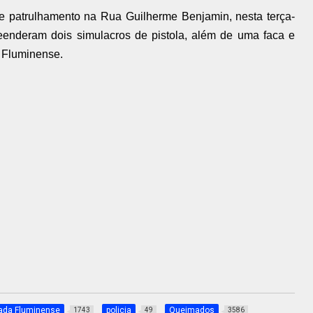
te patrulhamento
na Rua Guilherme
Benjamin
, nesta terça-
preenderam dois simulacros de pistola, além de uma faca e
 Fluminense.
ada Fluminense
policia
Queimados
1743
49
3586