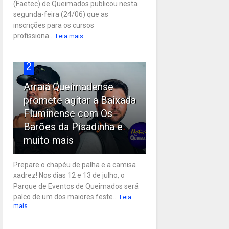
(Faetec) de Queimados publicou nesta
segunda-feira (24/06) que as
inscrições para os cursos
profissiona...
Leia mais
2
Arraiá Queimadense
promete agitar a Baixada
Fluminense com Os
Barões da Pisadinha e
muito mais
Prepare o chapéu de palha e a camisa
xadrez! Nos dias 12 e 13 de julho, o
Parque de Eventos de Queimados será
palco de um dos maiores feste...
Leia
mais