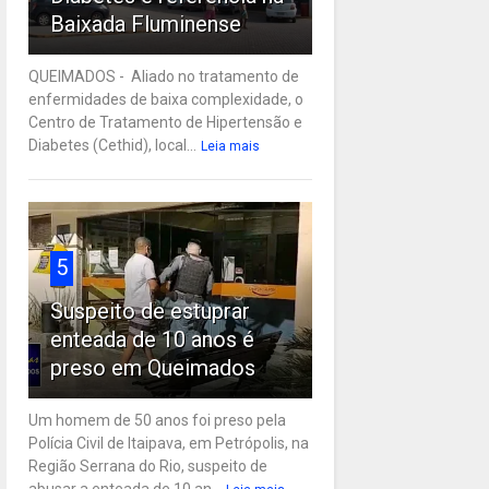
Baixada Fluminense
QUEIMADOS - Aliado no tratamento de
enfermidades de baixa complexidade, o
Centro de Tratamento de Hipertensão e
Diabetes (Cethid), local...
Leia mais
5
Suspeito de estuprar
enteada de 10 anos é
preso em Queimados
Um homem de 50 anos foi preso pela
Polícia Civil de Itaipava, em Petrópolis, na
Região Serrana do Rio, suspeito de
abusar a enteada de 10 an...