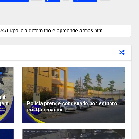
m é
agem
Polícia prende condenado por estupro
em Queimados