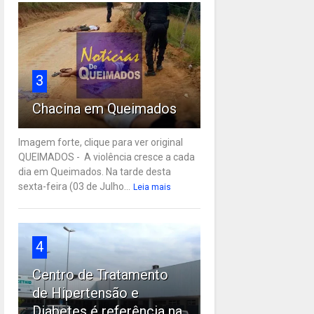
3
Chacina em Queimados
Imagem forte, clique para ver original
QUEIMADOS - A violência cresce a cada
dia em Queimados. Na tarde desta
sexta-feira (03 de Julho...
Leia mais
4
Centro de Tratamento
de Hipertensão e
Diabetes é referência na