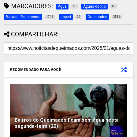
MARCADORES:
Água
Águas do Rio
70
43
Baixada Fluminense
Japeri
Queimados
1743
21
3586
COMPARTILHAR:
RECOMENDADO PARA VOCÊ
Bairros do Queimados ficam sem água nesta
segunda-feira (20)