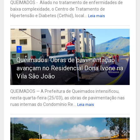
QUEIMADOS - Aliado no tratamento de enfermidades de
baixa complexidade, o Centro de Tratamento de
Hipertensão e Diabetes (Cethid), local...
Leia mais
9
Queimados: Obras de pavimentação
avançam no Residencial Dona Ivone na
Vila São João
QUEIMADOS — A Prefeitura de Queimados intensificou,
nesta quarta-feira (25/03), as obras de pavimentação nas
ruas internas do Condomínio Re...
Leia mais