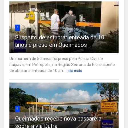
7
Suspeito de estuprar enteada de 10
anos é preso em Queimados
Um homem de 50 anos foi preso pela Polícia Civil de
Itaipava, em Petrópolis, na Região Serrana do Rio, suspeito
de abusar a enteada de 10 an...
Leia mais
8
Queimados recebe nova passarela
sobre a via Dutra