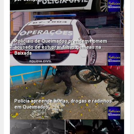
Policiais de Queimados prendem homem
acusado de estuprar filhas gêmeas na
Baixada
Polícia apreende armas, drogas e radinhos
em Queimados