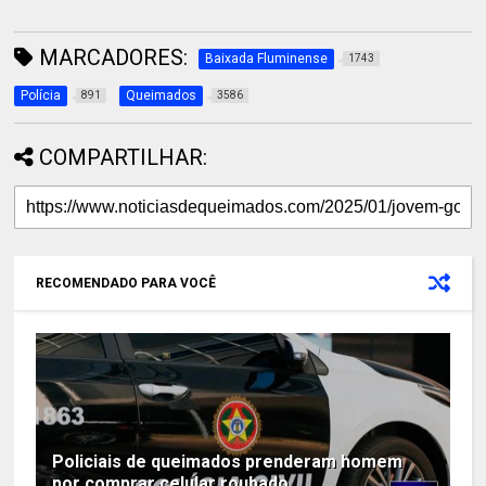
MARCADORES:
Baixada Fluminense
1743
Polícia
Queimados
891
3586
COMPARTILHAR:
RECOMENDADO PARA VOCÊ
Policiais de queimados prenderam homem
por comprar celular roubado