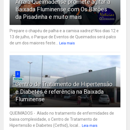
Arraiá Queimadense promete agitar a
Baixada Fluminense com Os Barões
da Pisadinha e muito mais
Prepare o chapéu de palha e a camisa xadrez! Nos dias 12 e
13 de julho, o Parque de Eventos de Queimados será palco
de um dos maiores feste...
Leia mais
3
Centro de Tratamento de Hipertensão
e Diabetes é referência na Baixada
Fluminense
QUEIMADOS - Aliado no tratamento de enfermidades de
baixa complexidade, o Centro de Tratamento de
Hipertensão e Diabetes (Cethid), local...
Leia mais