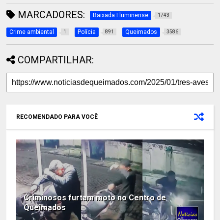
MARCADORES:
Baixada Fluminense
1743
Crime ambiental
Polícia
Queimados
1
891
3586
COMPARTILHAR:
RECOMENDADO PARA VOCÊ
Criminosos furtam moto no Centro de
Queimados