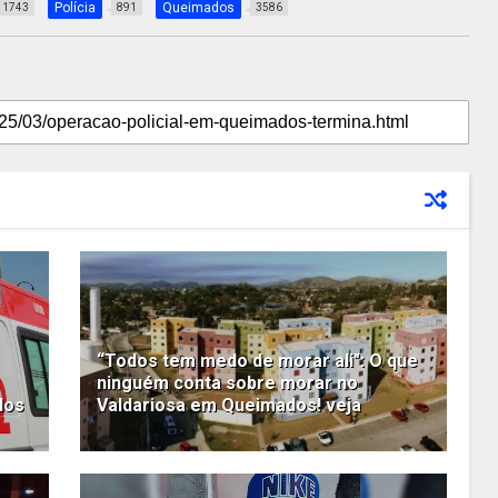
Polícia
Queimados
1743
891
3586
“Todos tem medo de morar ali": O que
ninguém conta sobre morar no
dos
Valdariosa em Queimados! veja