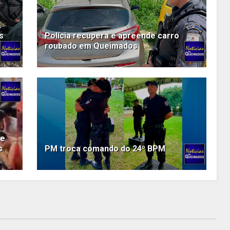
s
Polícia recupera e apreende carro
roubado em Queimados
te
s
PM troca comando do 24º BPM