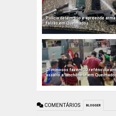
Polícia detém trio e apreende arma
falsas em Queimados
Criminosos fazem 10 reféns duran
assalto a lanchonete em Queimado
COMENTÁRIOS
BLOGGER