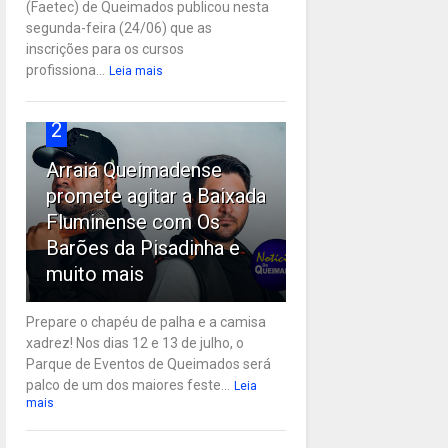
(Faetec) de Queimados publicou nesta
segunda-feira (24/06) que as
inscrições para os cursos
profissiona...
Leia mais
2
Arraiá Queimadense
promete agitar a Baixada
Fluminense com Os
Barões da Pisadinha e
muito mais
Prepare o chapéu de palha e a camisa
xadrez! Nos dias 12 e 13 de julho, o
Parque de Eventos de Queimados será
palco de um dos maiores feste...
Leia
mais