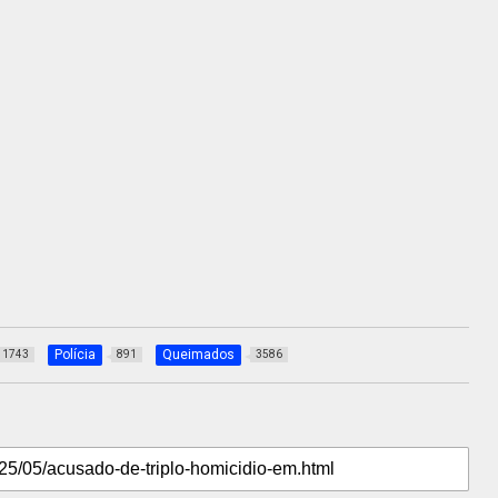
Polícia
Queimados
1743
891
3586