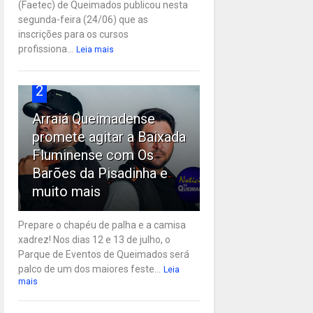
(Faetec) de Queimados publicou nesta
segunda-feira (24/06) que as
inscrições para os cursos
profissiona...
Leia mais
2
Arraiá Queimadense
promete agitar a Baixada
Fluminense com Os
Barões da Pisadinha e
muito mais
Prepare o chapéu de palha e a camisa
xadrez! Nos dias 12 e 13 de julho, o
Parque de Eventos de Queimados será
palco de um dos maiores feste...
Leia
mais