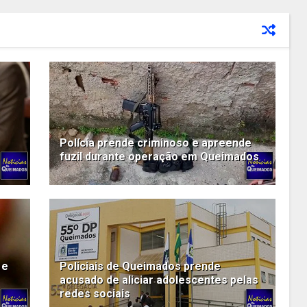
Polícia prende criminoso e apreende
fuzil durante operação em Queimados
 e
Policiais de Queimados prende
acusado de aliciar adolescentes pelas
redes sociais