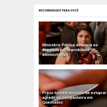
RECOMENDADO PARA VOCÊ
Ministério Público denuncia ex-
deputada por improbidade
administrativa
Preso homem acusado de estuprar
agredir ex-companheira em
Queimados