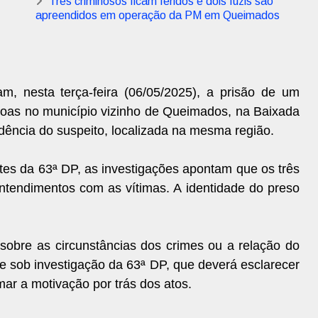
Três criminosos ficam feridos e dois fuzis são
apreendidos em operação da PM em Queimados
am, nesta terça-feira (06/05/2025), a prisão de um
soas no município vizinho de Queimados, na Baixada
dência do suspeito, localizada na mesma região.
es da 63ª DP, as investigações apontam que os três
ntendimentos com as vítimas. A identidade do preso
s sobre as circunstâncias dos crimes ou a relação do
 sob investigação da 63ª DP, que deverá esclarecer
mar a motivação por trás dos atos.