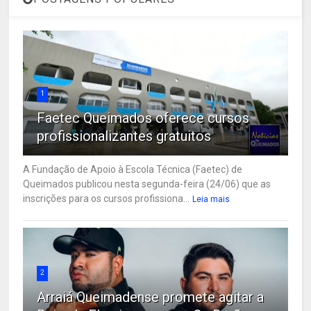
1
Faetec Queimados oferece cursos
profissionalizantes gratuitos
A Fundação de Apoio à Escola Técnica (Faetec) de
Queimados publicou nesta segunda-feira (24/06) que as
inscrições para os cursos profissiona...
Leia mais
2
Arraiá Queimadense promete agitar a