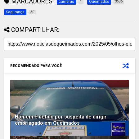
MARCADORES:
cameras
Queimados
1
3586
Segurança
30
COMPARTILHAR:
RECOMENDADO PARA VOCÊ
Homem é detido por suspeita de dirigir
embriagado em Queimados