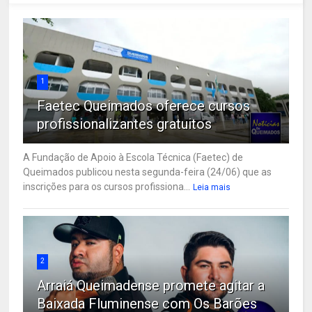
1
Faetec Queimados oferece cursos
profissionalizantes gratuitos
A Fundação de Apoio à Escola Técnica (Faetec) de
Queimados publicou nesta segunda-feira (24/06) que as
inscrições para os cursos profissiona...
Leia mais
2
Arraiá Queimadense promete agitar a
Baixada Fluminense com Os Barões