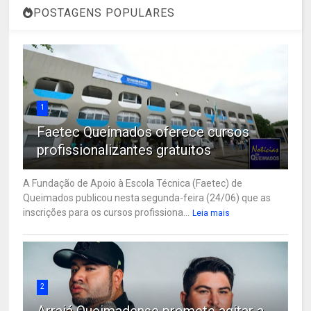
POSTAGENS POPULARES
1
Faetec Queimados oferece cursos
profissionalizantes gratuitos
A Fundação de Apoio à Escola Técnica (Faetec) de
Queimados publicou nesta segunda-feira (24/06) que as
inscrições para os cursos profissiona...
Leia mais
2
Arraiá Queimadense promete agitar a