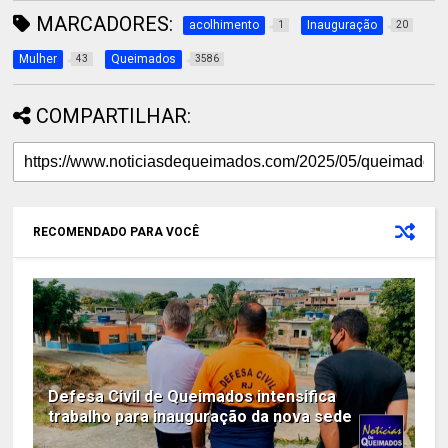
MARCADORES:
acolhimento
Inauguração
1
20
Mulher
Queimados
43
3586
COMPARTILHAR:
RECOMENDADO PARA VOCÊ
Defesa Civil de Queimados intensifica
trabalho para inauguração da nova sede