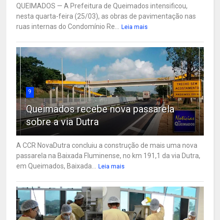
QUEIMADOS — A Prefeitura de Queimados intensificou,
nesta quarta-feira (25/03), as obras de pavimentação nas
ruas internas do Condomínio Re...
Leia mais
9
Queimados recebe nova passarela
sobre a via Dutra
A CCR NovaDutra concluiu a construção de mais uma nova
passarela na Baixada Fluminense, no km 191,1 da via Dutra,
em Queimados, Baixada...
Leia mais