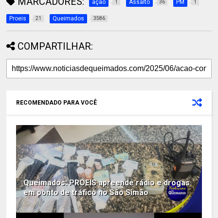
MARCADORES:
ação
Assalto
PM
1
36
1
Proeis
Queimados
21
3586
COMPARTILHAR:
RECOMENDADO PARA VOCÊ
Queimados: PROEIS apreende rádio e drogas
em ponto de tráfico no São Simão