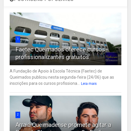
1
Faetec Queimados oferece cursos
profissionalizantes gratuitos
A Fundação de Apoio à Escola Técnica (Faetec) de
Queimados publicou nesta segunda-feira (24/06) que as
inscrições para os cursos profissiona...
Leia mais
2
Arraiá Queimadense promete agitar a