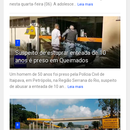
nesta quarta-feira (06). A adolesce...
Leia mais
7
Suspeito de estuprar enteada de 10
anos é preso em Queimados
Um homem de 50 anos foi preso pela Polícia Civil de
Itaipava, em Petrópolis, na Região Serrana do Rio, suspeito
de abusar a enteada de 10 an...
Leia mais
8