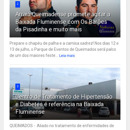
2
Arraiá Queimadense promete agitar a
Baixada Fluminense com Os Barões
da Pisadinha e muito mais
Prepare o chapéu de palha e a camisa xadrez! Nos dias 12 e
13 de julho, o Parque de Eventos de Queimados será palco
de um dos maiores feste...
Leia mais
3
Centro de Tratamento de Hipertensão
e Diabetes é referência na Baixada
Fluminense
QUEIMADOS - Aliado no tratamento de enfermidades de