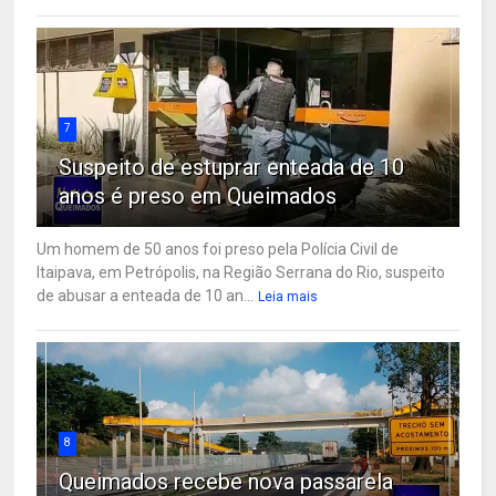
7
Suspeito de estuprar enteada de 10
anos é preso em Queimados
Um homem de 50 anos foi preso pela Polícia Civil de
Itaipava, em Petrópolis, na Região Serrana do Rio, suspeito
de abusar a enteada de 10 an...
Leia mais
8
Queimados recebe nova passarela