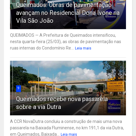
Queimados: Obras de pavimentação
avançam no Residencial Dona Ivone na
Vila São João
QUEIMADOS — A Prefeitura de Queimados intensificou,
nesta quarta-feira (25/03), as obras de pavimentação nas
ruas internas do Condomínio Re...
Leia mais
9
Queimados recebe nova passarela
sobre a via Dutra
A CCR NovaDutra concluiu a construção de mais uma nova
passarela na Baixada Fluminense, no km 191,1 da via Dutra,
em Queimados, Baixada...
Leia mais