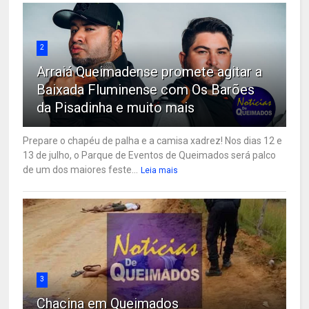
2
Arraiá Queimadense promete agitar a
Baixada Fluminense com Os Barões
da Pisadinha e muito mais
Prepare o chapéu de palha e a camisa xadrez! Nos dias 12 e
13 de julho, o Parque de Eventos de Queimados será palco
de um dos maiores feste...
Leia mais
3
Chacina em Queimados