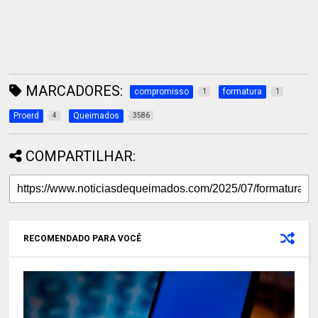
MARCADORES:
compromisso
formatura
1
1
Proerd
Queimados
4
3586
COMPARTILHAR:
RECOMENDADO PARA VOCÊ