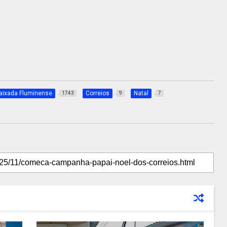
aixada Fluminense
Correios
Natal
1743
9
7