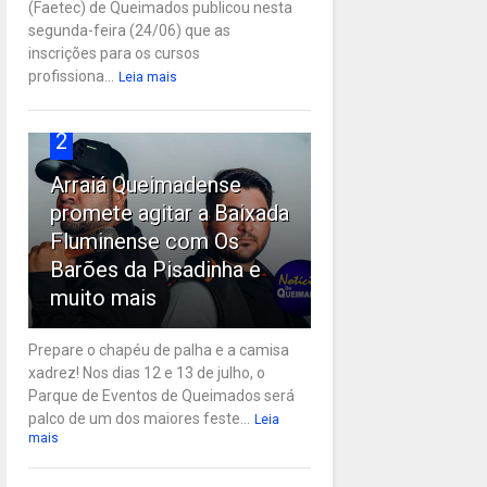
(Faetec) de Queimados publicou nesta
segunda-feira (24/06) que as
inscrições para os cursos
profissiona...
Leia mais
2
Arraiá Queimadense
promete agitar a Baixada
Fluminense com Os
Barões da Pisadinha e
muito mais
Prepare o chapéu de palha e a camisa
xadrez! Nos dias 12 e 13 de julho, o
Parque de Eventos de Queimados será
palco de um dos maiores feste...
Leia
mais