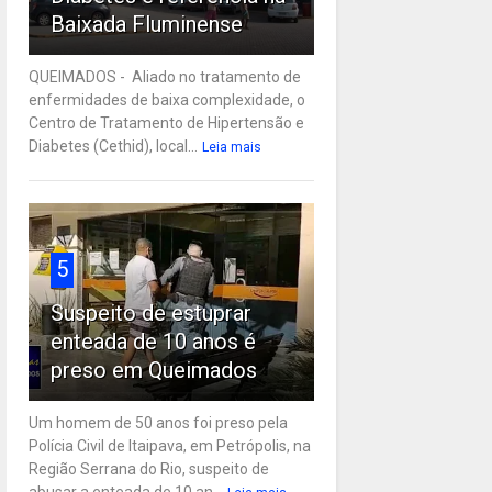
Baixada Fluminense
QUEIMADOS - Aliado no tratamento de
enfermidades de baixa complexidade, o
Centro de Tratamento de Hipertensão e
Diabetes (Cethid), local...
Leia mais
5
Suspeito de estuprar
enteada de 10 anos é
preso em Queimados
Um homem de 50 anos foi preso pela
Polícia Civil de Itaipava, em Petrópolis, na
Região Serrana do Rio, suspeito de
abusar a enteada de 10 an...