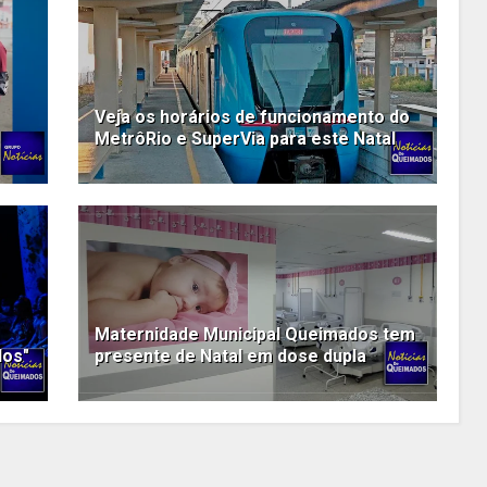
Veja os horários de funcionamento do
MetrôRio e SuperVia para este Natal
Maternidade Municipal Queimados tem
dos"
presente de Natal em dose dupla