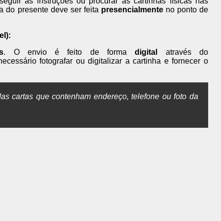
eguir as instruções ou procurar as cartinhas físicas nas
ga do presente deve ser feita
presencialmente
no ponto de
l):
s
. O envio é feito de forma
digital
através do
necessário fotografar ou digitalizar a cartinha e fornecer o
s cartas que contenham endereço, telefone ou foto da