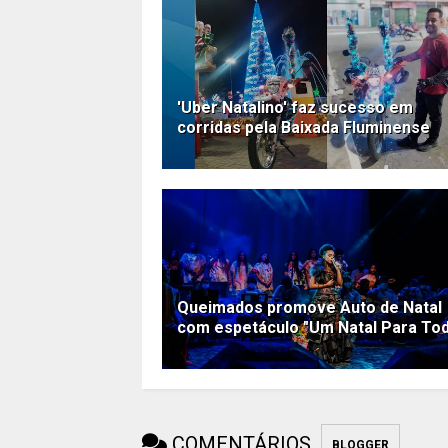
'Uber Natalino' faz sucesso em
corridas pela Baixada Fluminense
Queimados promove Auto de Natal
com espetáculo "Um Natal Para To
COMENTÁRIOS
BLOGGER