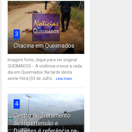
3
Chacina em Queimados
Imagem forte, clique para ver original
QUEIMADOS - A violência cresce a cada
dia em Queimados. Na tarde desta
sexta-feira (03 de Julho...
Leia mais
4
Centro de Tratamento
de Hipertensão e
Diabetes é referência na