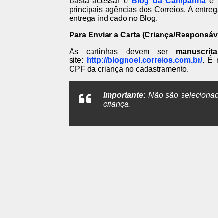
Basta acessar o
Blog da Campanha
e s
principais agências dos Correios. A entre
entrega indicado no Blog.
Para Enviar a Carta (Criança/Responsáve
As cartinhas devem ser
manuscrita
site:
http://blognoel.correios.com.br/
. É 
CPF da criança no cadastramento.
Importante:
Não são selecionada
criança.