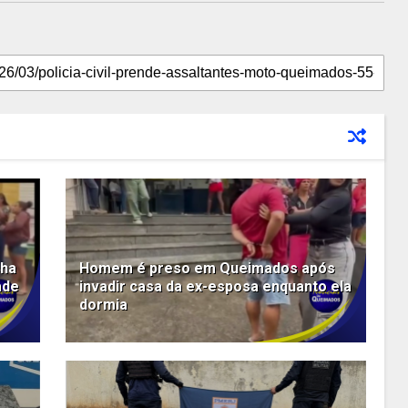
cha
Homem é preso em Queimados após
ade
invadir casa da ex-esposa enquanto ela
dormia