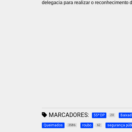
delegacia para realizar o reconhecimento 
MARCADORES:
55ª DP
Baixad
20
Queimados
roubo
segurança públ
3586
62