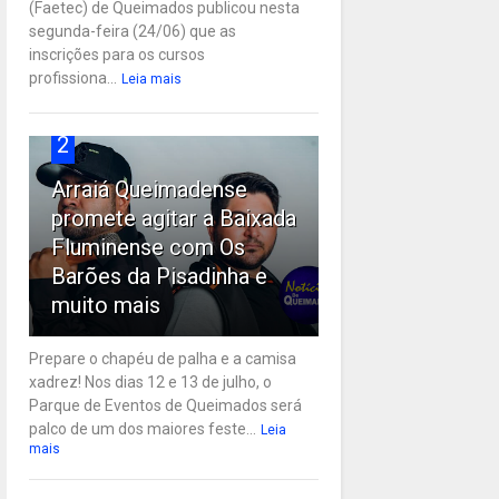
(Faetec) de Queimados publicou nesta
segunda-feira (24/06) que as
inscrições para os cursos
profissiona...
Leia mais
2
Arraiá Queimadense
promete agitar a Baixada
Fluminense com Os
Barões da Pisadinha e
muito mais
Prepare o chapéu de palha e a camisa
xadrez! Nos dias 12 e 13 de julho, o
Parque de Eventos de Queimados será
palco de um dos maiores feste...
Leia
mais