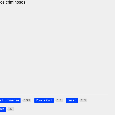
dos criminosos.
a Fluminense
Polícia Civil
prisão
1743
103
239
ica
33