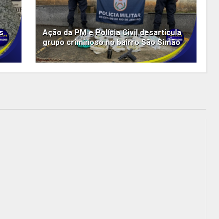
s
Ação da PM e Polícia Civil desarticula
grupo criminoso no bairro São Simão