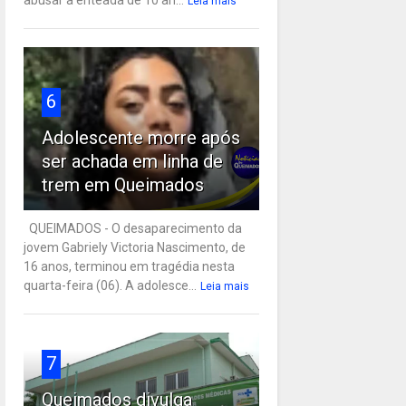
Leia mais
6
Adolescente morre após
ser achada em linha de
trem em Queimados
QUEIMADOS - O desaparecimento da
jovem Gabriely Victoria Nascimento, de
16 anos, terminou em tragédia nesta
quarta-feira (06). A adolesce...
Leia mais
7
Queimados divulga