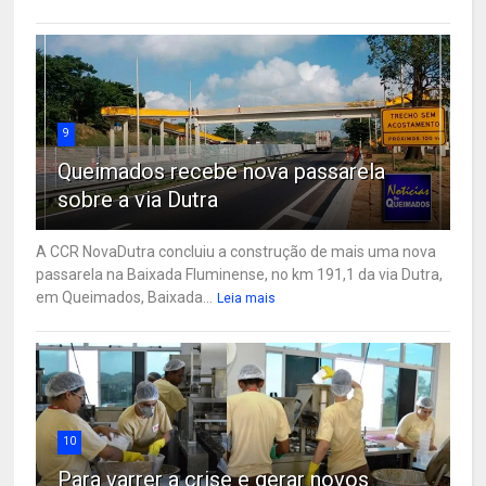
9
Queimados recebe nova passarela
sobre a via Dutra
A CCR NovaDutra concluiu a construção de mais uma nova
passarela na Baixada Fluminense, no km 191,1 da via Dutra,
em Queimados, Baixada...
Leia mais
10
Para varrer a crise e gerar novos