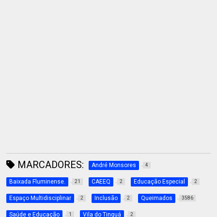
MARCADORES:
André Monsores
4
Baixada Fluminense.
CAEEQ
Educação Especial
21
2
2
Espaço Multidisciplinar
Inclusão
Queimados
2
2
3586
Saúde e Educação
Vila do Tinguá
1
2