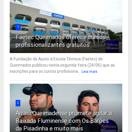
1
Faetec Queimados oferece cursos
profissionalizantes gratuitos
A Fundação de Apoio à Escola Técnica (Faetec) de
Queimados publicou nesta segunda-feira (24/06) que as
inscrições para os cursos profissiona...
Leia mais
2
Arraiá Queimadense promete agitar a
Baixada Fluminense com Os Barões
da Pisadinha e muito mais