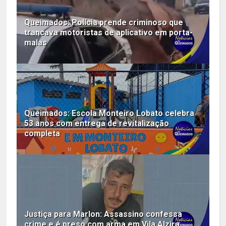
Queimados: Polícia prende criminoso que
trancava motoristas de aplicativo em porta-
malas
Queimados: Escola Monteiro Lobato celebra
53 anos com entrega de revitalização
completa
Justiça para Marlon: Assassino confessa
crime e é preso com arma em Vila Alzira