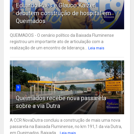
Eduardo Paes e Glauco Kaizer
debatem construção de hospital em
Queimados
QUEIMADOS - O cenário político da Baixada Fluminense
registrou um importante ato de articulação com a
realização de um encontro de liderança...
Leia mais
9
Queimados recebe nova passarela
sobre a via Dutra
A CCR NovaDutra concluiu a construção de mais uma nova
passarela na Baixada Fluminense, no km 191,1 da via Dutra,
em Queimados, Baixada...
Leia mais