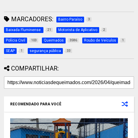
MARCADORES:
Bairro Paraíso
3
Baixada Fluminense.
Motorista de Aplicativo
21
2
Polícia Civil
Queimados
Roubo de Veículos
103
3586
1
SEAP
segurança pública
1
33
COMPARTILHAR:
RECOMENDADO PARA VOCÊ