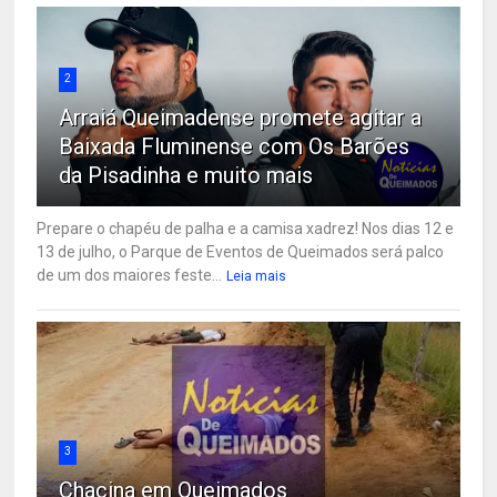
2
Arraiá Queimadense promete agitar a
Baixada Fluminense com Os Barões
da Pisadinha e muito mais
Prepare o chapéu de palha e a camisa xadrez! Nos dias 12 e
13 de julho, o Parque de Eventos de Queimados será palco
de um dos maiores feste...
Leia mais
3
Chacina em Queimados