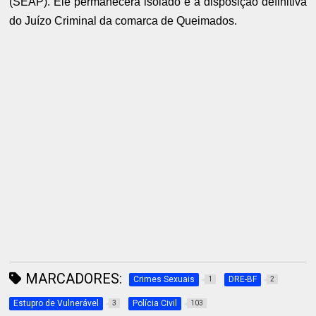
(SEAP). Ele permanecerá isolado e à disposição definitiva
do Juízo Criminal da comarca de Queimados.
MARCADORES:
Crimes Sexuais
DRE-BF
1
2
Estupro de Vulnerável
Polícia Civil
3
103