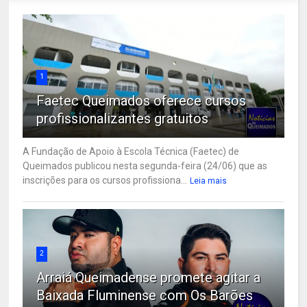
1
Faetec Queimados oferece cursos
profissionalizantes gratuitos
A Fundação de Apoio à Escola Técnica (Faetec) de
Queimados publicou nesta segunda-feira (24/06) que as
inscrições para os cursos profissiona...
Leia mais
2
Arraiá Queimadense promete agitar a
Baixada Fluminense com Os Barões