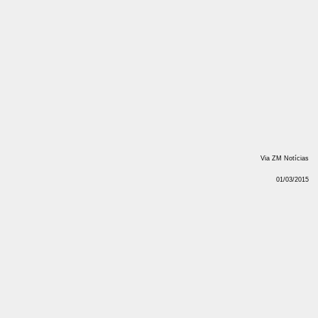
Via ZM Notícias
01/03/2015