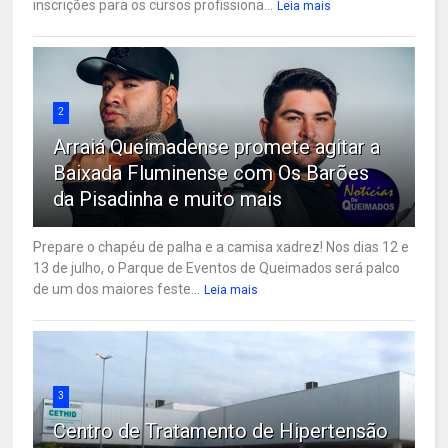
inscrições para os cursos profissiona...
Leia mais
2
Arraiá Queimadense promete agitar a
Baixada Fluminense com Os Barões
da Pisadinha e muito mais
Prepare o chapéu de palha e a camisa xadrez! Nos dias 12 e
13 de julho, o Parque de Eventos de Queimados será palco
de um dos maiores feste...
Leia mais
3
Centro de Tratamento de Hipertensão