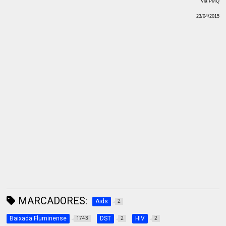
Via PMQ
23/04/2015
MARCADORES:
Aids
2
Baixada Fluminense
DST
HIV
1743
2
2