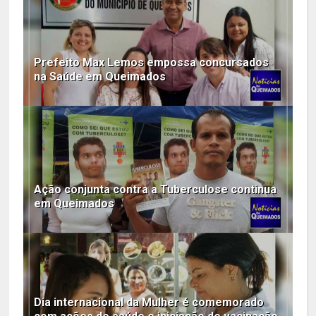
Prefeito Max Lemos empossa concursados
na Saúde em Queimados
Ação conjunta contra a Tuberculose continua
em Queimados
Dia internacional da Mulher é comemorado