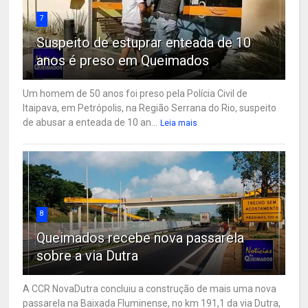
7
Suspeito de estuprar enteada de 10
anos é preso em Queimados
Um homem de 50 anos foi preso pela Polícia Civil de
Itaipava, em Petrópolis, na Região Serrana do Rio, suspeito
de abusar a enteada de 10 an...
Leia mais
8
Queimados recebe nova passarela
sobre a via Dutra
A CCR NovaDutra concluiu a construção de mais uma nova
passarela na Baixada Fluminense, no km 191,1 da via Dutra,