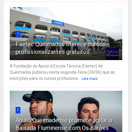
1
Faetec Queimados oferece cursos
profissionalizantes gratuitos
A Fundação de Apoio à Escola Técnica (Faetec) de
Queimados publicou nesta segunda-feira (24/06) que as
inscrições para os cursos profissiona...
Leia mais
2
Arraiá Queimadense promete agitar a
Baixada Fluminense com Os Barões