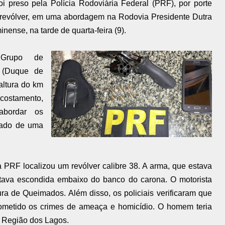
preso pela Polícia Rodoviária Federal (PRF), por porte
m revólver, em uma abordagem na Rodovia Presidente Dutra
ense, na tarde de quarta-feira (9).
o Grupo de
a (Duque de
altura do km
costamento,
abordar os
hado de uma
 PRF localizou um revólver calibre 38. A arma, que estava
tava escondida embaixo do banco do carona. O motorista
ura de Queimados. Além disso, os policiais verificaram que
 cometido os crimes de ameaça e homicídio. O homem teria
a Região dos Lagos.