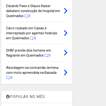
Eduardo Paes e Glauco Kaizer
debatem construção de hospital em
Queimados
0
Carro roubado em Caxias é
interceptado por agentes federais
em Queimados
0
DHBF prende dois homens em
flagrante em Queimados
0
Abordagem na contramão termina
com moto apreendida na Baixada
0
POPULAR NO MÊS