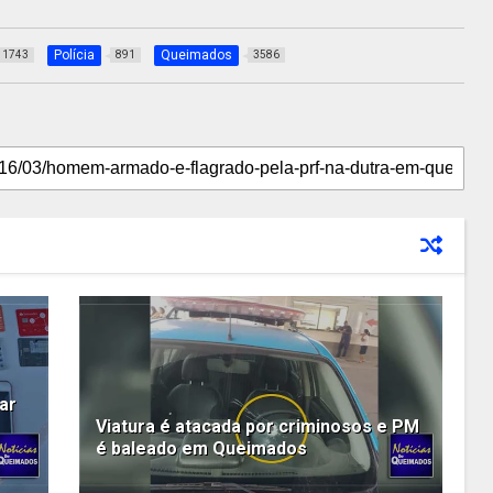
Polícia
Queimados
1743
891
3586
ar
Viatura é atacada por criminosos e PM
é baleado em Queimados