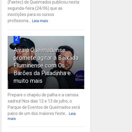
(Faetec) de Queimados publicou nesta
segunda-feira (24/06) que as
inscrições para os cursos
profissiona...
Leia mais
2
Arraiá Queimadense
promete agitar a Baixada
Fluminense com Os
Barões da Pisadinha e
muito mais
Prepare o chapéu de palha e a camisa
xadrez! Nos dias 12 e 13 de julho, o
Parque de Eventos de Queimados será
palco de um dos maiores feste...
Leia
mais