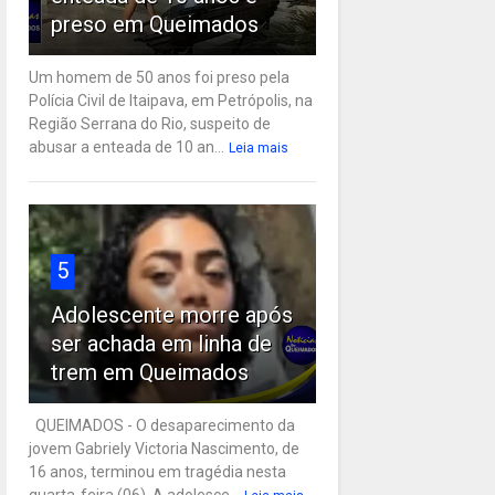
preso em Queimados
Um homem de 50 anos foi preso pela
Polícia Civil de Itaipava, em Petrópolis, na
Região Serrana do Rio, suspeito de
abusar a enteada de 10 an...
Leia mais
5
Adolescente morre após
ser achada em linha de
trem em Queimados
QUEIMADOS - O desaparecimento da
jovem Gabriely Victoria Nascimento, de
16 anos, terminou em tragédia nesta
quarta-feira (06). A adolesce...