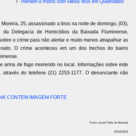
Homem é morto com vários tiros em Queimados
Moreira, 25, assassinado a tiros na noite de domingo, (03),
ais da Delegacia de Homicídios da Baixada Fluminense,
obre o crime para não alertar e muito menos atrapalhar as
erado. O crime aconteceu em um dos trechos do bairro
minense.
 de arma de fogo morrendo no local. Informações sobre este
 através do telefone (21) 2253-1177. O denunciante não
INK CONTEM IMAGEM FORTE
Fonte: jornal Folha da Baixada
05/04/2016