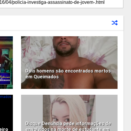
e
m
Dois homens são encontrados mortos
em Queimados
Disque Denúncia pede informações de
eiro
envolvidos na morte de estudante em