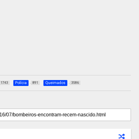
Polícia
Queimados
1743
891
3586