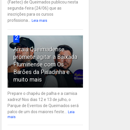
(Faetec) de Queimados publicou nesta
segunda-feira (24/06) que as
inscrições para os cursos
profissiona...
Leia mais
2
Arraiá Queimadense
promete agitar a Baixada
Fluminense com Os
Barões da Pisadinha e
muito mais
Prepare o chapéu de palha e a camisa
xadrez! Nos dias 12 e 13 de julho, o
Parque de Eventos de Queimados será
palco de um dos maiores feste...
Leia
mais