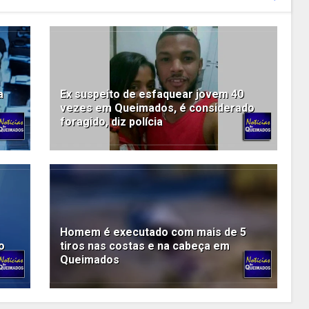
a
Ex suspeito de esfaquear jovem 40
vezes em Queimados, é considerado
foragido, diz polícia
Homem é executado com mais de 5
o
tiros nas costas e na cabeça em
Queimados