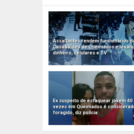
Assaltantes rendem funcionários d
Casa&Vídeo de Queimados e levam
dinheiro, celulares e TV
Ex suspeito de esfaquear jovem 40
vezes em Queimados é considerad
foragido, diz polícia