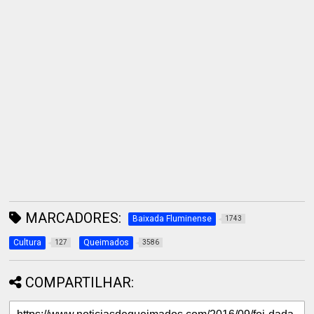
MARCADORES:
Baixada Fluminense
1743
Cultura
Queimados
127
3586
COMPARTILHAR: