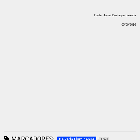
Fonte: Jornal Destaque Baixada
05/09/2016
MARCADORES:
Baixada Fluminense
1743