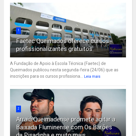
1
Faetec Queimados oferece cursos
profissionalizantes gratuitos
A Fundação de Apoio à Escola Técnica (Faetec) de
Queimados publicou nesta segunda-feira (24/06) que as
inscrições para os cursos profissiona...
Leia mais
2
Arraiá Queimadense promete agitar a
Baixada Fluminense com Os Barões
da Pisadinha e muito mais