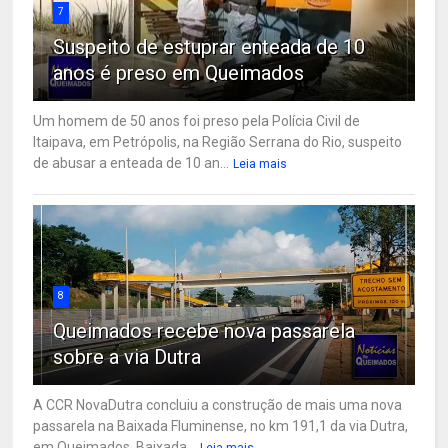
7
Suspeito de estuprar enteada de 10
anos é preso em Queimados
Um homem de 50 anos foi preso pela Polícia Civil de
Itaipava, em Petrópolis, na Região Serrana do Rio, suspeito
de abusar a enteada de 10 an...
Leia mais
8
Queimados recebe nova passarela
sobre a via Dutra
A CCR NovaDutra concluiu a construção de mais uma nova
passarela na Baixada Fluminense, no km 191,1 da via Dutra,
em Queimados, Baixada...