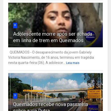
8
Adolescente morre após ser achada
em linha de trem em Queimados
QUEIMADOS - O desaparecimento da jovem Gabriely
Victoria Nascimento, de 16 anos, terminou em tragédia
nesta quarta-feira (06). A adolesce...
Leia mais
9
Queimados recebe nova passarela
sobre a via Dutra