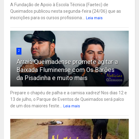
A Fundação de Apoio à Escola Técnica (Faetec) de
Queimados publicou nesta segunda-feira (24/06) que as
inscrições para os cursos profissiona...
Leia mais
2
Arraiá Queimadense promete agitar a
Baixada Fluminense com Os Barões
da Pisadinha e muito mais
Prepare o chapéu de palha e a camisa xadrez! Nos dias 12 e
13 de julho, o Parque de Eventos de Queimados será palco
de um dos maiores feste...
Leia mais