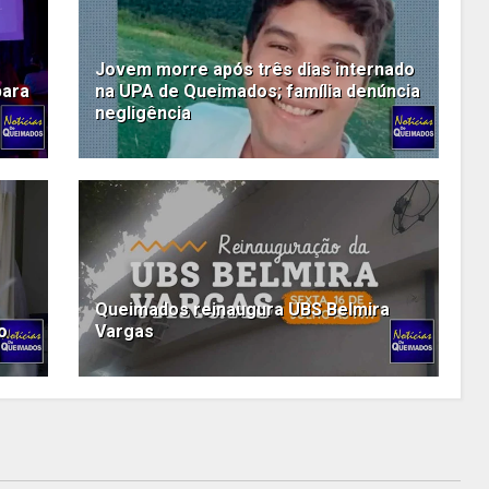
Jovem morre após três dias internado
para
na UPA de Queimados; família denúncia
negligência
Queimados reinaugura UBS Belmira
o
Vargas