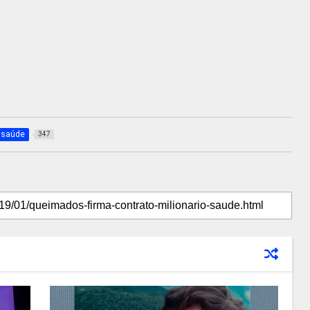
saúde
347