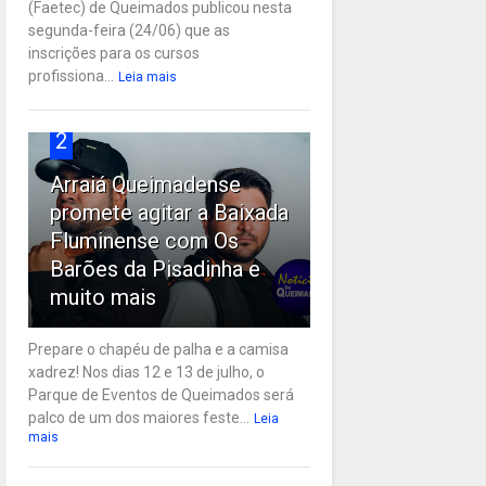
(Faetec) de Queimados publicou nesta
segunda-feira (24/06) que as
inscrições para os cursos
profissiona...
Leia mais
2
Arraiá Queimadense
promete agitar a Baixada
Fluminense com Os
Barões da Pisadinha e
muito mais
Prepare o chapéu de palha e a camisa
xadrez! Nos dias 12 e 13 de julho, o
Parque de Eventos de Queimados será
palco de um dos maiores feste...
Leia
mais