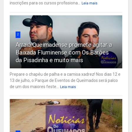
inscrições para os cursos profissiona...
Leia mais
2
Arraiá Queimadense promete agitar a
Baixada Fluminense com Os Barões
da Pisadinha e muito mais
Prepare o chapéu de palha e a camisa xadrez! Nos dias 12 e
13 de julho, o Parque de Eventos de Queimados será palco
de um dos maiores feste...
Leia mais