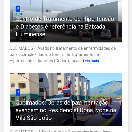
8
Centro de Tratamento de Hipertensão
e Diabetes é referência na Baixada
Fluminense
QUEIMADOS - Aliado no tratamento de enfermidades de
baixa complexidade, o Centro de Tratamento de
Hipertensão e Diabetes (Cethid), local...
Leia mais
9
Queimados: Obras de pavimentação
avançam no Residencial Dona Ivone na
Vila São João
QUEIMADOS — A Prefeitura de Queimados intensificou,