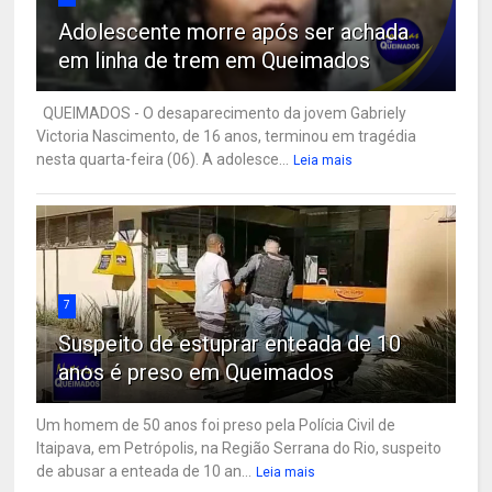
Adolescente morre após ser achada
em linha de trem em Queimados
QUEIMADOS - O desaparecimento da jovem Gabriely
Victoria Nascimento, de 16 anos, terminou em tragédia
nesta quarta-feira (06). A adolesce...
Leia mais
7
Suspeito de estuprar enteada de 10
anos é preso em Queimados
Um homem de 50 anos foi preso pela Polícia Civil de
Itaipava, em Petrópolis, na Região Serrana do Rio, suspeito
de abusar a enteada de 10 an...
Leia mais