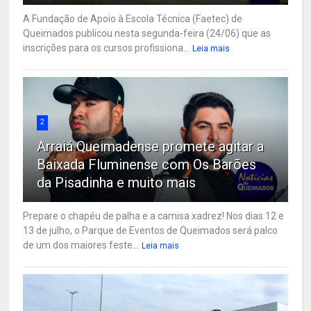
A Fundação de Apoio à Escola Técnica (Faetec) de
Queimados publicou nesta segunda-feira (24/06) que as
inscrições para os cursos profissiona...
Leia mais
2
Arraiá Queimadense promete agitar a
Baixada Fluminense com Os Barões
da Pisadinha e muito mais
Prepare o chapéu de palha e a camisa xadrez! Nos dias 12 e
13 de julho, o Parque de Eventos de Queimados será palco
de um dos maiores feste...
Leia mais