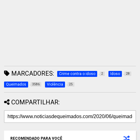
MARCADORES:
Crime contra o idoso
Idoso
2
28
Queimados
Violência
3586
25
COMPARTILHAR:
RECOMENDADO PARA VOCÊ