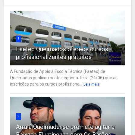
1
Faetec Queimados oferece cursos
profissionalizantes gratuitos
A Fundação de Apoio à Escola Técnica (Faetec) de
Queimados publicou nesta segunda-feira (24/06) que as
inscrições para os cursos profissiona...
Leia mais
2
Arraiá Queimadense promete agitar a
Baixada Fluminense com Os Barões