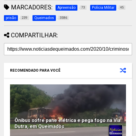
MARCADORES:
Apreensão
Polícia Militar
73
45
prisão
Queimados
239
3586
COMPARTILHAR:
RECOMENDADO PARA VOCÊ
Ônibus sofre pane elétrica e pega fogo na Via
Dutra, em Queimados