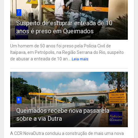
7
Suspeito de estuprar enteada de 10
anos é preso em Queimados
Um homem de 50 anos foi preso pela Polícia Civil de
Itaipava, em Petrópolis, na Região Serrana do Rio, suspeito
de abusar a enteada de 10 an...
Leia mais
8
Queimados recebe nova passarela
sobre a via Dutra
A CCR NovaDutra concluiu a construção de mais uma nova