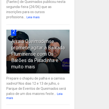
(Faetec) de Queimados publicou nesta
segunda-feira (24/06) que as
inscrições para os cursos
profissiona...
Leia mais
2
Arraiá Queimadense
promete agitar a Baixada
Fluminense com Os
Barões da Pisadinha e
muito mais
Prepare o chapéu de palha e a camisa
xadrez! Nos dias 12 e 13 de julho, o
Parque de Eventos de Queimados será
palco de um dos maiores feste...
Leia
mais