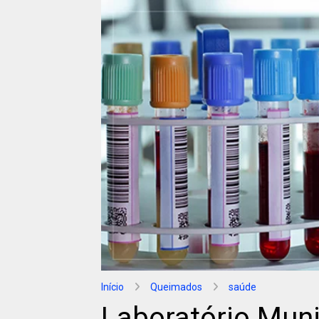
Início
Queimados
saúde
Laboratório Muni