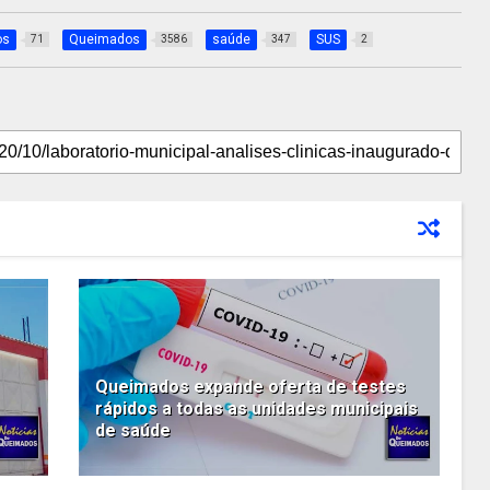
os
Queimados
saúde
SUS
71
3586
347
2
Queimados expande oferta de testes
rápidos a todas as unidades municipais
de saúde