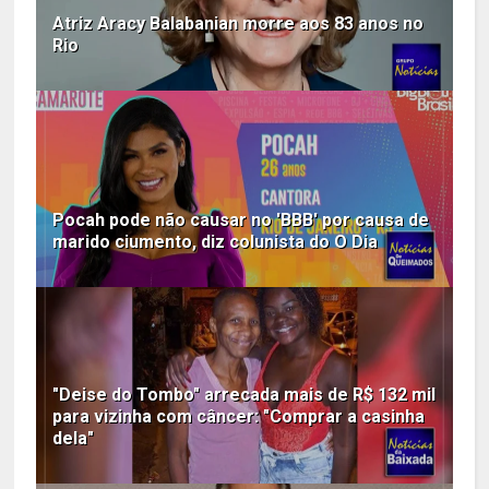
Atriz Aracy Balabanian morre aos 83 anos no
Rio
Pocah pode não causar no 'BBB' por causa de
marido ciumento, diz colunista do O Dia
"Deise do Tombo" arrecada mais de R$ 132 mil
para vizinha com câncer: "Comprar a casinha
dela"