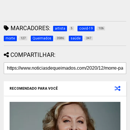
MARCADORES:
artista
covid-19
5
106
morte
Queimados
saúde
127
3586
347
COMPARTILHAR:
RECOMENDADO PARA VOCÊ