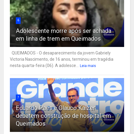
6
Adolescente morre após ser achada
em linha de trem em Queimados
QUEIMADOS - O desaparecimento da jovem Gabriely
Victoria Nascimento, de 16 anos, terminou em tragédia
nesta quarta-feira (06). A adolesce...
Leia mais
7
Eduardo Paes e Glauco Kaizer
debatem construção de hospital em
Queimados