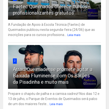
Faetec Queimados oferece cursos
profissionalizantes gratuitos
A Fundação de Apoio à Escola Técnica (Faetec) de
Queimados publicou nesta segunda-feira (24/06) que as
inscrições para os cursos profissiona...
Leia mais
2
Arraiá Queimadense promete agitar a
Baixada Fluminense com Os Barões
da Pisadinha e muito mais
Prepare o chapéu de palha e a camisa xadrez! Nos dias 12 e
13 de julho, o Parque de Eventos de Queimados será palco
de um dos maiores feste...
Leia mais