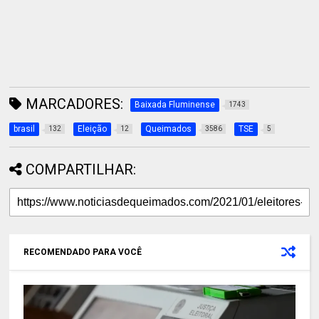
MARCADORES:
Baixada Fluminense
1743
brasil
Eleição
Queimados
TSE
132
12
3586
5
COMPARTILHAR:
RECOMENDADO PARA VOCÊ