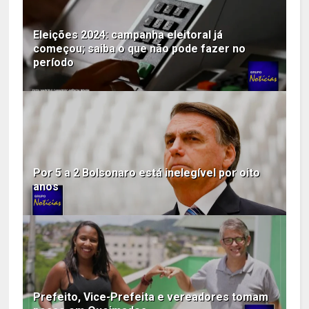
Eleições 2024: campanha eleitoral já
começou; saiba o que não pode fazer no
período
Por 5 a 2 Bolsonaro está inelegível por oito
anos
Prefeito, Vice-Prefeita e vereadores tomam