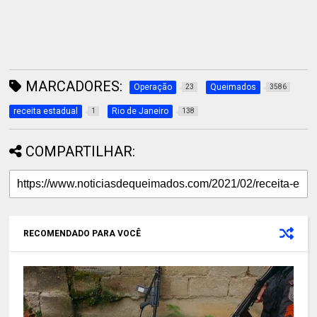
MARCADORES:
Operação
Queimados
23
3586
receita estadual
Rio de Janeiro
1
138
COMPARTILHAR:
RECOMENDADO PARA VOCÊ