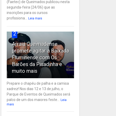
(Faetec) de Queimados publicou nesta
segunda-feira (24/06) que as
inscrições para os cursos
profissiona...
Leia mais
2
Arraiá Queimadense
promete agitar a Baixada
Fluminense com Os
Barões da Pisadinha e
muito mais
Prepare o chapéu de palha e a camisa
xadrez! Nos dias 12 e 13 de julho, o
Parque de Eventos de Queimados será
palco de um dos maiores feste...
Leia
mais