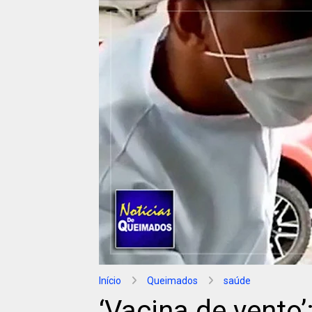
Início
Queimados
saúde
‘Vacina de vento’