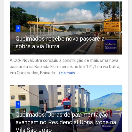
8
Queimados recebe nova passarela
sobre a via Dutra
A CCR NovaDutra concluiu a construção de mais uma nova
passarela na Baixada Fluminense, no km 191,1 da via Dutra,
em Queimados, Baixada...
Leia mais
9
Queimados: Obras de pavimentação
avançam no Residencial Dona Ivone na
Vila São João