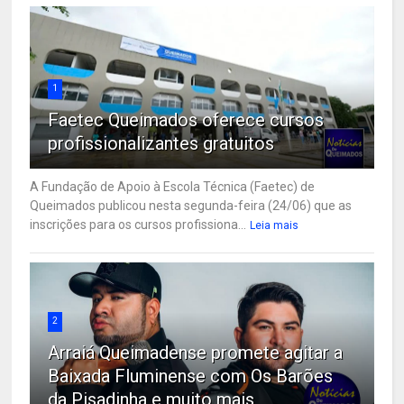
1
Faetec Queimados oferece cursos
profissionalizantes gratuitos
A Fundação de Apoio à Escola Técnica (Faetec) de
Queimados publicou nesta segunda-feira (24/06) que as
inscrições para os cursos profissiona...
Leia mais
2
Arraiá Queimadense promete agitar a
Baixada Fluminense com Os Barões
da Pisadinha e muito mais