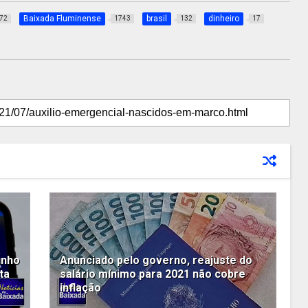
Baixada Fluminense
brasil
dinheiro
72
1743
132
17
unho
Anunciado pelo governo, reajuste do
ta
salário mínimo para 2021 não cobre
inflação