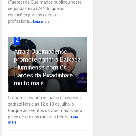
(Faetec) de Queimados publicou nesta
segunda-feira (24/06) que as
inscrições para os cursos
profissiona...
Leia mais
2
Arraiá Queimadense
promete agitar a Baixada
Fluminense com Os
Barões da Pisadinha e
muito mais
Prepare o chapéu de palha e a camisa
xadrez! Nos dias 12 e 13 de julho, o
Parque de Eventos de Queimados será
palco de um dos maiores feste...
Leia
mais