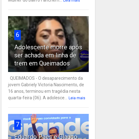
Leia mais
6
Adolescente morre após
ser achada em linha de
trem em Queimados
QUEIMADOS - O desaparecimento da
jovem Gabriely Victoria Nascimento, de
16 anos, terminou em tragédia nesta
quarta-feira (06). A adolesce...
Leia mais
7
Eduardo Paes e Glauco